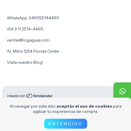
WhatsApp: 5491125744493
+54 9 11 2574-4493
ventas@icgaguas.com
Av. Mitre 1254 Florida Oeste
Visita nuestro Blog!
Copyright ICG Aguas - 30716969610 - 2026. Todos los derechos
Al navegar por este sitio
aceptás el uso de cookies
para
reservados.
agilizar tu experiencia de compra.
Defensa de las y los consumidores. Para reclamos
ingresá acá.
Botón de arrepentimiento
ENTENDIDO