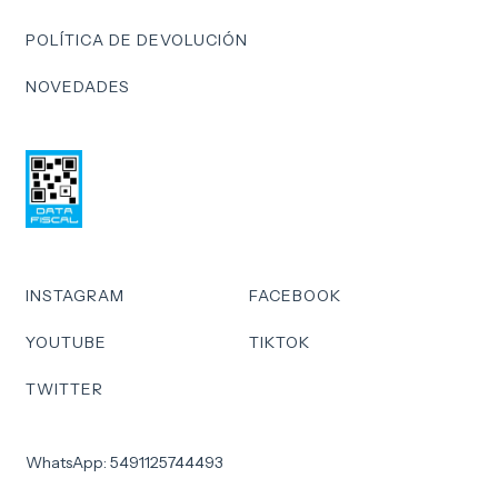
POLÍTICA DE DEVOLUCIÓN
NOVEDADES
INSTAGRAM
FACEBOOK
YOUTUBE
TIKTOK
TWITTER
WhatsApp: 5491125744493