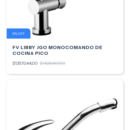
5
%
OFF
FV LIBBY JGO MONOCOMANDO DE
COCINA PICO
$1.357.044,00
$1.428.467,00