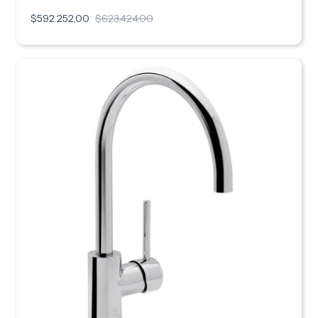
$592.252,00
$623.424,00