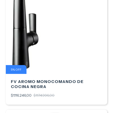
5
%
OFF
FV AROMO MONOCOMANDO DE
COCINA NEGRA
$1.116.246,00
$1.174.996,00