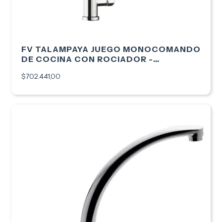
FV TALAMPAYA JUEGO MONOCOMANDO
DE COCINA CON ROCIADOR -
0412.01/T1
$702.441,00