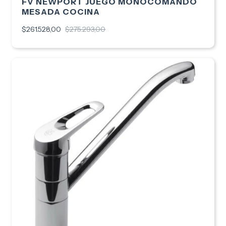
FV NEWPORT JUEGO MONOCOMANDO
MESADA COCINA
$261.528,00
$275.293,00