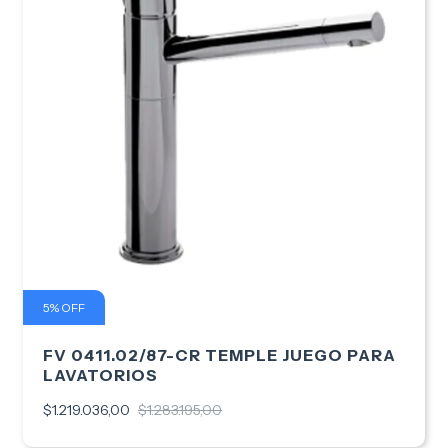
5
%
OFF
FV 0411.02/87-CR TEMPLE JUEGO PARA
LAVATORIOS
$1.219.036,00
$1.283.195,00