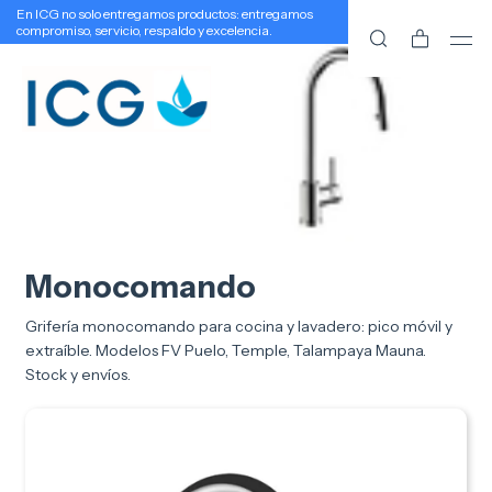
En ICG no solo entregamos productos: entregamos
compromiso, servicio, respaldo y excelencia.
Monocomando
Grifería monocomando para cocina y lavadero: pico móvil y
extraíble. Modelos FV Puelo, Temple, Talampaya Mauna.
Stock y envíos.