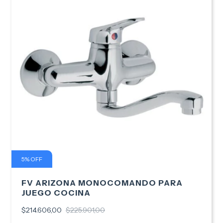
5
%
OFF
FV ARIZONA MONOCOMANDO PARA
JUEGO COCINA
$214.606,00
$225.901,00