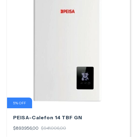
5
%
OFF
PEISA-Calefon 14 TBF GN
$893.956,00
$941.006,00