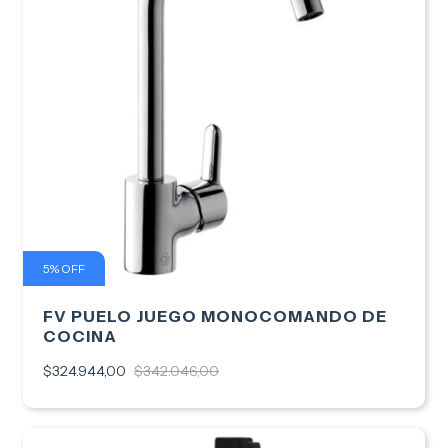
5
%
OFF
FV PUELO JUEGO MONOCOMANDO DE
COCINA
$324.944,00
$342.046,00