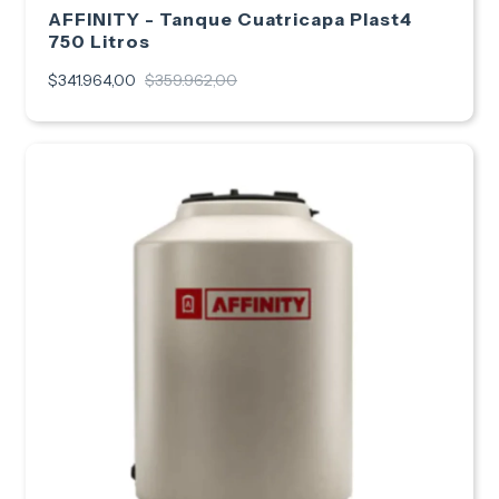
AFFINITY - Tanque Cuatricapa Plast4
750 Litros
$341.964,00
$359.962,00