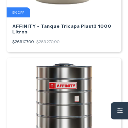
5
%
OFF
AFFINITY - Tanque Tricapa Plast3 1000
Litros
$269.107,00
$283.270,00