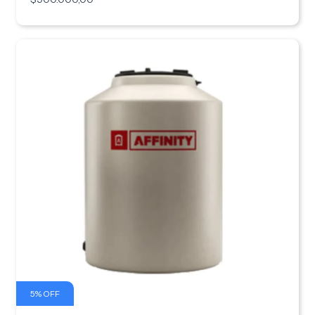
5
%
OFF