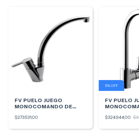
5
%
OFF
FV PUELO JUEGO
FV PUELO 
MONOCOMANDO DE
MONOCOMA
COCINA
COCINA
$273.531,00
$324.944,00
$3