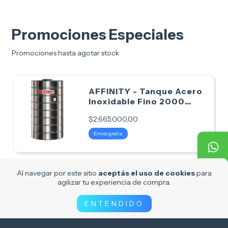
Promociones Especiales
Promociones hasta agotar stock
AFFINITY - Tanque Acero
Inoxidable Fino 2000
Litros
$2.665.000,00
Envío gratis
Al navegar por este sitio
aceptás el uso de cookies
para
PEISA-Termotanque
agilizar tu experiencia de compra.
Electrico TEA 80L
ENTENDIDO
$607.676,00
$639.659,00
5
%
OFF