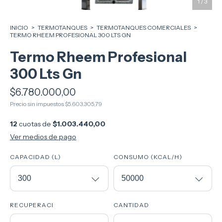
1
/
3
INICIO
>
TERMOTANQUES
>
TERMOTANQUES COMERCIALES
>
TERMO RHEEM PROFESIONAL 300 LTS GN
Termo Rheem Profesional
300 Lts Gn
$6.780.000,00
Precio sin impuestos
$5.603.305,79
12
cuotas de
$1.003.440,00
Ver medios de pago
CAPACIDAD (L)
CONSUMO (KCAL/H)
RECUPERACI
CANTIDAD