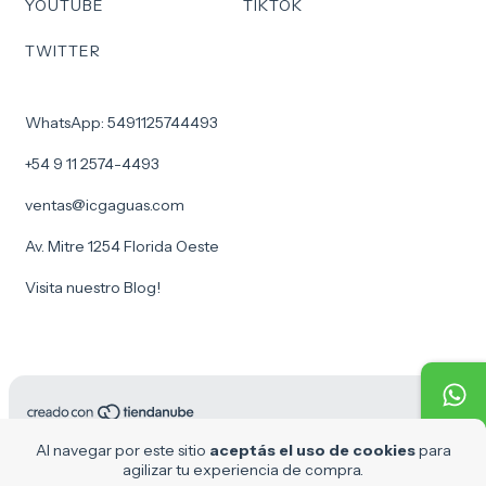
YOUTUBE
TIKTOK
TWITTER
WhatsApp: 5491125744493
+54 9 11 2574-4493
ventas@icgaguas.com
Av. Mitre 1254 Florida Oeste
Visita nuestro Blog!
Copyright ICG Aguas - 30716969610 - 2026. Todos los derechos
Al navegar por este sitio
aceptás el uso de cookies
para
reservados.
agilizar tu experiencia de compra.
Defensa de las y los consumidores. Para reclamos
ingresá acá.