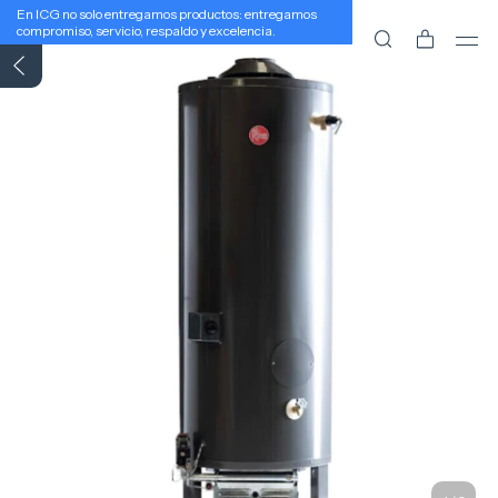
En ICG no solo entregamos productos: entregamos
compromiso, servicio, respaldo y excelencia.