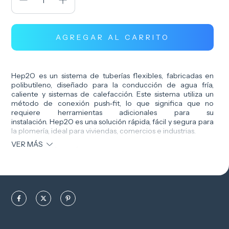
Hep2O es un sistema de tuberías flexibles, fabricadas en
polibutileno, diseñado para la conducción de agua fría,
caliente y sistemas de calefacción. Este sistema utiliza un
método de conexión push-fit, lo que significa que no
requiere herramientas adicionales para su
instalación. Hep2O es una solución rápida, fácil y segura para
la plomería, ideal para viviendas, comercios e industrias.
VER MÁS
Características clave:
Flexible:
Las tuberías de Hep2O son flexibles, lo que
facilita su instalación en espacios reducidos y permite
adaptarse a diferentes configuraciones.
Conexión push-fit:
El sistema de conexión push-fit
permite una instalación rápida y sencilla, sin necesidad de
herramientas especiales.