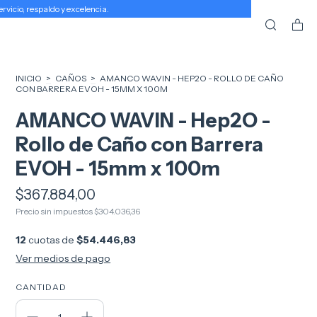
icio, respaldo y excelencia.
INICIO
>
CAÑOS
>
AMANCO WAVIN - HEP2O - ROLLO DE CAÑO
CON BARRERA EVOH - 15MM X 100M
AMANCO WAVIN - Hep2O -
Rollo de Caño con Barrera
EVOH - 15mm x 100m
$367.884,00
Precio sin impuestos
$304.036,36
12
cuotas de
$54.446,83
Ver medios de pago
CANTIDAD