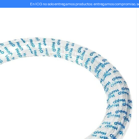
En ICG no solo entregamos productos: entregamos compromiso, serv