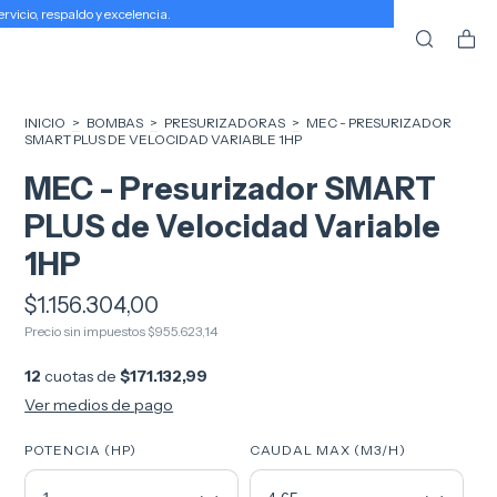
icio, respaldo y excelencia.
INICIO
>
BOMBAS
>
PRESURIZADORAS
>
MEC - PRESURIZADOR
SMART PLUS DE VELOCIDAD VARIABLE 1HP
MEC - Presurizador SMART
PLUS de Velocidad Variable
1HP
$1.156.304,00
Precio sin impuestos
$955.623,14
12
cuotas de
$171.132,99
Ver medios de pago
POTENCIA (HP)
CAUDAL MAX (M3/H)