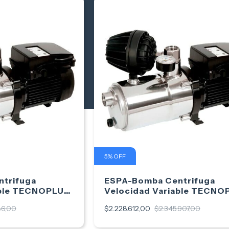
5
%
OFF
trifuga
ESPA-Bomba Centrifuga
able TECNOPLUS
Velocidad Variable TECNO
25 4M
86,00
$2.228.612,00
$2.345.907,00