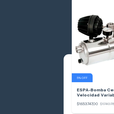
5
%
OFF
ESPA-Bomba Cen
Velocidad Vari
15 4M
$1.653.747,00
$1.740.7