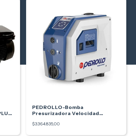
PEDROLLO-Bomba
PLUS
Presurizadora Velocidad
Variable DG-PED 3
$3.364.835,00