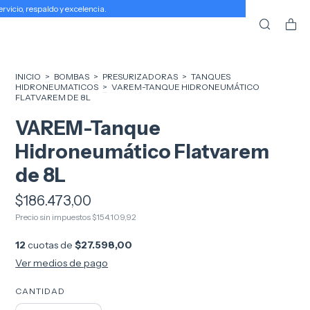
icio, respaldo y excelencia.
INICIO
>
BOMBAS
>
PRESURIZADORAS
>
TANQUES
HIDRONEUMATICOS
>
VAREM-TANQUE HIDRONEUMÁTICO
FLATVAREM DE 8L
VAREM-Tanque
Hidroneumático Flatvarem
de 8L
$186.473,00
Precio sin impuestos
$154.109,92
12
cuotas de
$27.598,00
Ver medios de pago
CANTIDAD