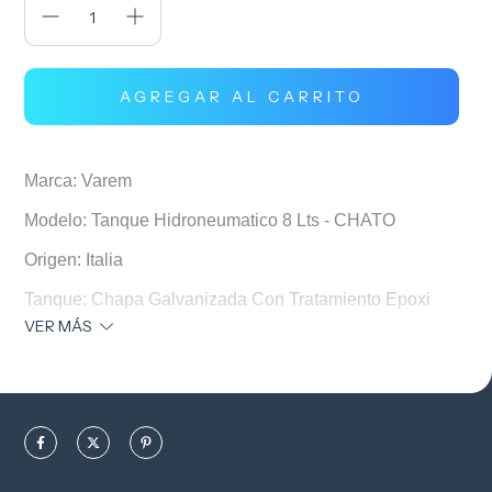
Marca: Varem
Modelo: Tanque Hidroneumatico 8 Lts - CHATO
Origen: Italia
Tanque: Chapa Galvanizada Con Tratamiento Epoxi
VER MÁS
Membrana: Butilica
Dimensiones Altura: 385mm ø103 H
Conexion: 3/4"
Capacidad 8 litros