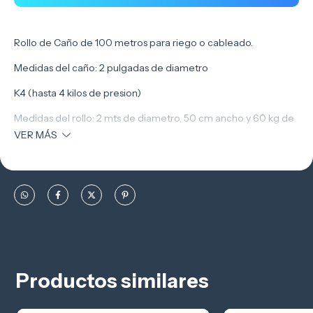
Rollo de Caño de 100 metros para riego o cableado.
Medidas del caño: 2 pulgadas de diametro
K4 (hasta 4 kilos de presion)
Medidas del rollo: 2 mts de diametro, 50 cm ancho y 60 kg de
peso
VER MÁS
Productos similares