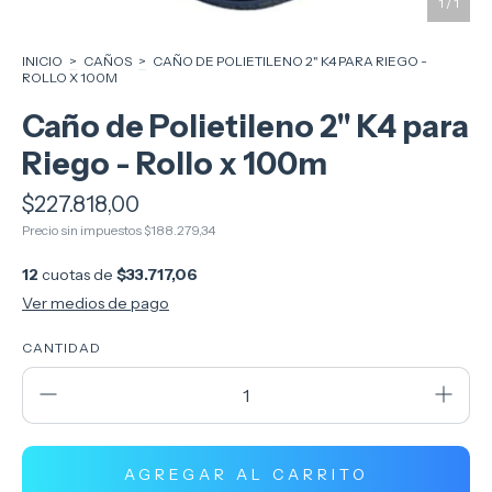
1
/
1
INICIO
>
CAÑOS
>
CAÑO DE POLIETILENO 2" K4 PARA RIEGO -
ROLLO X 100M
Caño de Polietileno 2" K4 para
Riego - Rollo x 100m
$227.818,00
Precio sin impuestos
$188.279,34
12
cuotas de
$33.717,06
Ver medios de pago
CANTIDAD