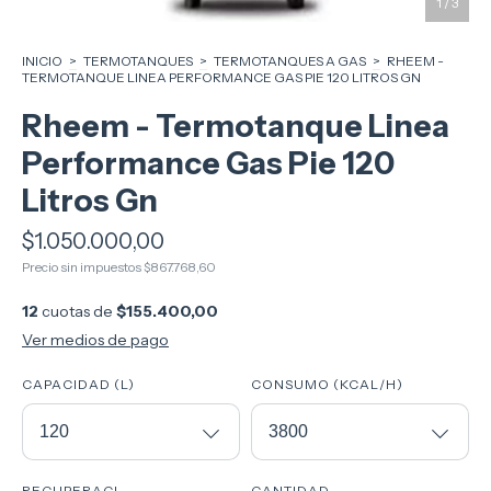
1
/
3
INICIO
>
TERMOTANQUES
>
TERMOTANQUES A GAS
>
RHEEM -
TERMOTANQUE LINEA PERFORMANCE GAS PIE 120 LITROS GN
Rheem - Termotanque Linea
Performance Gas Pie 120
Litros Gn
$1.050.000,00
Precio sin impuestos
$867.768,60
12
cuotas de
$155.400,00
Ver medios de pago
CAPACIDAD (L)
CONSUMO (KCAL/H)
RECUPERACI
CANTIDAD