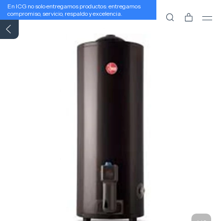
En ICG no solo entregamos productos: entregamos
compromiso, servicio, respaldo y excelencia.