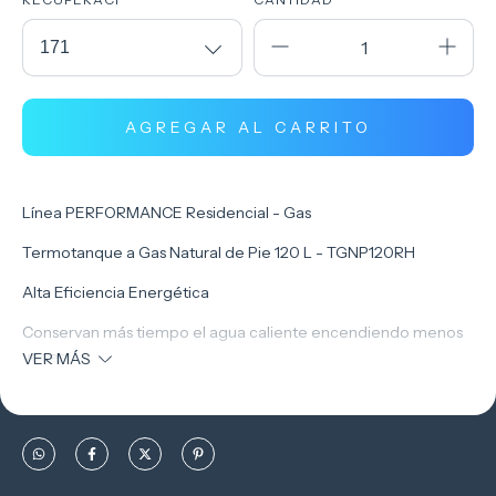
Línea PERFORMANCE Residencial - Gas
Termotanque a Gas Natural de Pie 120 L - TGNP120RH
Alta Eficiencia Energética
Conservan más tiempo el agua caliente encendiendo menos
veces
VER MÁS
Máxima Protección y Duración
Doble Aislación de Poliuretano
Esmalte Porcelanizado Bi-Capa