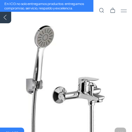
En ICG no solo entregamos productos: entregamos
compromiso, servicio, respaldo y excelencia.