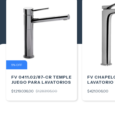
20 lts por minuto: Por 
Caudal
Por duch
5
%
OFF
FV 0411.02/87-CR TEMPLE
FV CHAPEL
JUEGO PARA LAVATORIOS
LAVATORIO 
0181.02/S7
$1.219.036,00
$1.283.195,00
$421.006,00