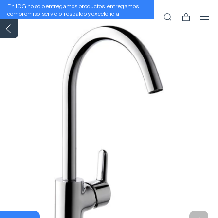
En ICG no solo entregamos productos: entregamos
compromiso, servicio, respaldo y excelencia.