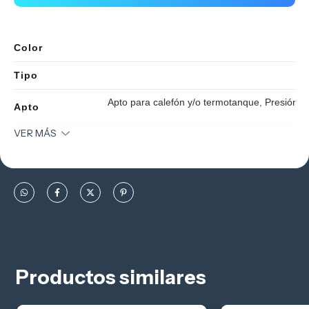
Color
Tipo
Apto para calefón y/o termotanque
,
Presión 
Apto
VER MÁS
Linea
Tecnología
Prestaciones
Cierre suave
,
Durab
Diseño
Estilos
Productos similares
Caudal mínimo de salida a presió
Caudal
caudal mínimo de alimentación d