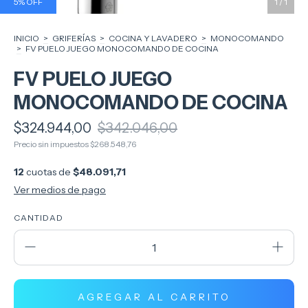
5
%
OFF
1
/
1
INICIO
>
GRIFERÍAS
>
COCINA Y LAVADERO
>
MONOCOMANDO
>
FV PUELO JUEGO MONOCOMANDO DE COCINA
FV PUELO JUEGO
MONOCOMANDO DE COCINA
$324.944,00
$342.046,00
Precio sin impuestos
$268.548,76
12
cuotas de
$48.091,71
Ver medios de pago
CANTIDAD