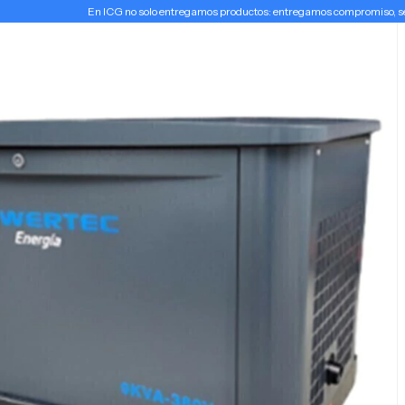
En ICG no solo entregamos productos: entregamos compromiso, serv