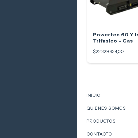
Powertec 60 Y I
Trifasico - Gas
$22.329.434,00
INICIO
QUIÉNES SOMOS
PRODUCTOS
CONTACTO