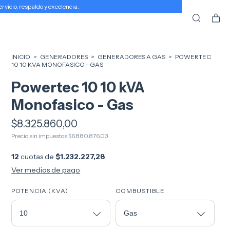
icio, respaldo y excelencia.
INICIO
>
GENERADORES
>
GENERADORES A GAS
>
POWERTEC
10 10 KVA MONOFASICO - GAS
Powertec 10 10 kVA
Monofasico - Gas
$8.325.860,00
Precio sin impuestos
$6.880.876,03
12
cuotas de
$1.232.227,28
Ver medios de pago
POTENCIA (KVA)
COMBUSTIBLE