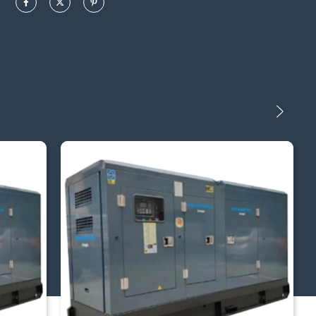
Peso neto: 225 Kg
Tipo: Insonorizado - Cabinado
DATOS TÉCNICOS MOTOR
Tipo: 4 tiempos, refrigerado por aire
Cilindros: 2 cilíndros
Sistema de transferencia: Automática incluida
Tipo de combustible: Gas
Arranque: Eléctrico
Emergencia: Botón de parada de emergencia
Tipo de admisión: Aspirado