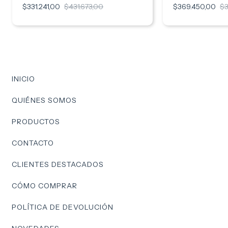
$331.241,00
$431.673,00
$369.450,00
$3
INICIO
QUIÉNES SOMOS
PRODUCTOS
CONTACTO
CLIENTES DESTACADOS
CÓMO COMPRAR
POLÍTICA DE DEVOLUCIÓN