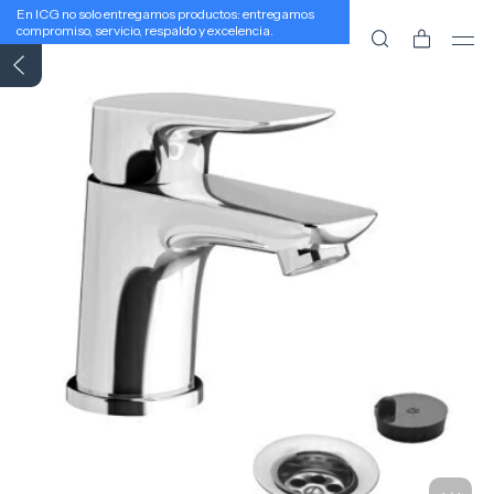
En ICG no solo entregamos productos: entregamos
compromiso, servicio, respaldo y excelencia.