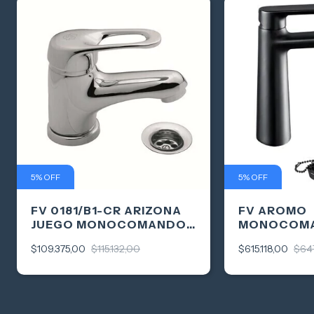
5
%
OFF
5
%
OFF
FV 0181/B1-CR ARIZONA
FV AROMO
JUEGO MONOCOMANDO
MONOCOM
LAVATORIO A SOPAPA
LAVATORIO
$109.375,00
$115.132,00
$615.118,00
$64