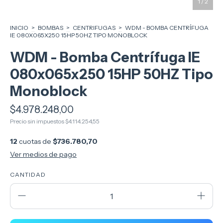
1
/
2
INICIO
>
BOMBAS
>
CENTRIFUGAS
>
WDM - BOMBA CENTRÍFUGA
IE 080X065X250 15HP 50HZ TIPO MONOBLOCK
WDM - Bomba Centrífuga IE
080x065x250 15HP 50HZ Tipo
Monoblock
$4.978.248,00
Precio sin impuestos
$4.114.254,55
12
cuotas de
$736.780,70
Ver medios de pago
CANTIDAD