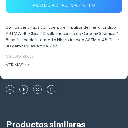
Bomba centrífuga con cuerpo e impulsor de hierro fundido
ASTM A-48, Clase 30, sello mecánico de Carbon/Ceramica /
Buna-N, acople intermedio Hierro fundido ASTM A-48, Clase
30 y empaques lámina NBR
Caracteristicas:
VER MÁS
Tipo de bomba: Centrífuga
Tipo de acoplamiento: Monobloque
Succión: 68mm PN 25
Descarga: 68mm PN 25
Tipo de impulsor: Cerrado
Cantidad de impulsores: 1
Productos similares
Aplicaciones