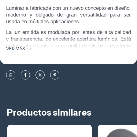
Luminaria fabricada con un nuevo concepto en diseño,
moderno y delgado de gran versatilidad para ser
usada en múltiples aplicaciones.
La luz emitida es modulada por lentes de alta calidad
y transparencia, de excelente apertura lumínica. Está
sellada al conjunto con un anillo de silicona resistente
VER MÁS
al calor y al envejecimiento, que le confiere una alta
hermeticidad IP 65. Cuenta con tornillería de acero
inoxidable.
Equipada con LEDs de 130 lm/W eficiencia y alta
durabilidad (+50.000 hs). Ofrece una excelente
relación costo prestación.
Productos similares