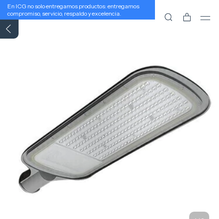
En ICG no solo entregamos productos: entregamos
compromiso, servicio, respaldo y excelencia.