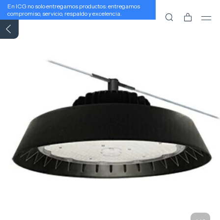
En ICG no solo entregamos productos: entregamos
compromiso, servicio, respaldo y excelencia.