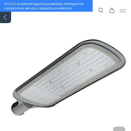
En ICG no solo entregamos productos: entregamos
compromiso, servicio, respaldo y excelencia.