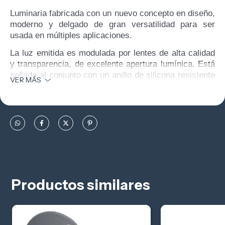
Luminaria fabricada con un nuevo concepto en diseño,
moderno y delgado de gran versatilidad para ser
usada en múltiples aplicaciones.
La luz emitida es modulada por lentes de alta calidad
y transparencia, de excelente apertura lumínica. Está
sellada al conjunto con un anillo de silicona resistente
VER MÁS
al calor y al envejecimiento, que le confiere una alta
hermeticidad IP 65. Cuenta con tornillería de acero
inoxidable.
Equipada con LEDs de 130 lm/W eficiencia y alta
durabilidad (+50.000 hs). Ofrece una excelente
relación costo prestación.
Productos similares