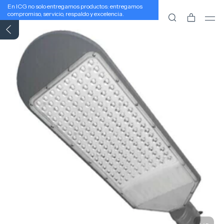
En ICG no solo entregamos productos: entregamos
compromiso, servicio, respaldo y excelencia.