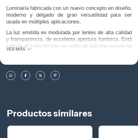
Luminaria fabricada con un nuevo concepto en diseño,
moderno y delgado de gran versatilidad para ser
usada en múltiples aplicaciones.
La luz emitida es modulada por lentes de alta calidad
y transparencia, de excelente apertura lumínica. Está
sellada al conjunto con un anillo de silicona resistente
VER MÁS
al calor y al envejecimiento, que le confiere una alta
hermeticidad. Cuenta con tornillería de acero
inoxidable.
Equipado con un driver hermético 85-265V, LEDs de
alta eficiencia (160 lm/W) y alta durabilidad (+50.000
hs). Ofrece una excelente relación costo prestación.
Productos similares