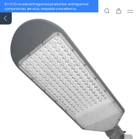
En ICG no solo entregamos productos: entregamos
compromiso, servicio, respaldo y excelencia.