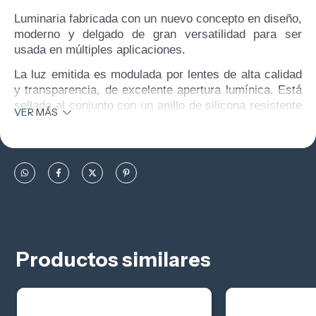
Luminaria fabricada con un nuevo concepto en diseño,
moderno y delgado de gran versatilidad para ser
usada en múltiples aplicaciones.
La luz emitida es modulada por lentes de alta calidad
y transparencia, de excelente apertura lumínica. Está
sellada al conjunto con un anillo de silicona resistente
VER MÁS
al calor y al envejecimiento, que le confiere una alta
hermeticidad. Cuenta con tornillería de acero
inoxidable.
Equipado con un driver hermético 85-265V, LEDs de
alta eficiencia (160 lm/W) y alta durabilidad (+50.000
hs). Ofrece una excelente relación costo prestación.
Productos similares